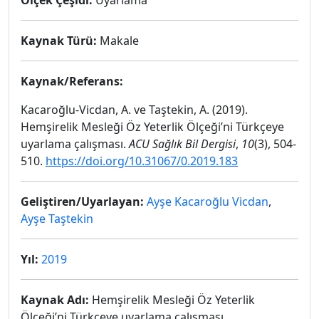
Ölçek Çeşidi:
Uyarlama
Kaynak Türü:
Makale
Kaynak/Referans:
Kacaroğlu-Vicdan, A. ve Taştekin, A. (2019).
Hemşirelik Mesleği Öz Yeterlik Ölçeği’ni Türkçeye
uyarlama çalışması.
ACU Sağlık Bil Dergisi
,
10
(3), 504-
510.
https://doi.org/10.31067/0.2019.183
Geliştiren/Uyarlayan:
Ayşe Kacaroğlu Vicdan
,
Ayşe Taştekin
Yıl:
2019
Kaynak Adı:
Hemşirelik Mesleği Öz Yeterlik
Ölçeği’ni Türkçeye uyarlama çalışması