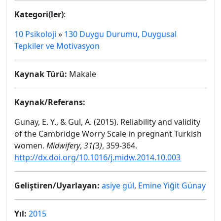
Kategori(ler)
:
10 Psikoloji
»
130 Duygu Durumu, Duygusal
Tepkiler ve Motivasyon
Kaynak Türü:
Makale
Kaynak/Referans:
Gunay, E. Y., & Gul, A. (2015). Reliability and validity
of the Cambridge Worry Scale in pregnant Turkish
women.
Midwifery
,
31(
3
)
, 359-364.
http://dx.doi.org/10.1016/j.midw.2014.10.003
Geliştiren/Uyarlayan:
asiye gül
,
Emine Yiğit Günay
Yıl:
2015