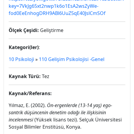
key=7VkJg65xt2nwp1k6o1EsA2wsZyWe-
fod0EeEnhogDRH9ABl6UuZ5qE40JslCmSOf
Ölçek Çeşidi:
Geliştirme
Kategori(ler)
:
10 Psikoloji
»
110 Gelişim Psikolojisi -Genel
Kaynak Türü:
Tez
Kaynak/Referans:
Yılmaz, E. (2002).
Ön-ergenlerde (13-14 yaş) ego-
santrik düşüncenin denetim odağı ile ilişkisinin
incelenmesi
(Yüksek lisans tezi). Selçuk Üniversitesi
Sosyal Bilimler Enstitüsü, Konya.