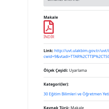
Makale
İNDİR
Link:
http://uvt.ulakbim.gov.tr/uvt
cwid=9&vtadi=TTAR%2CTTIP%2CTSO
Ölçek Çeşidi:
Uyarlama
Kategori(ler)
:
30 Eğitim Bilimleri ve Öğretmen Yet
Kaynak Türü:
Makale