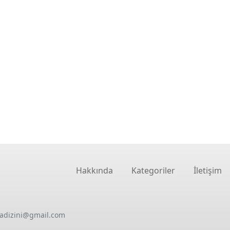
Hakkında
Kategoriler
İletişim
oadizini@gmail.com