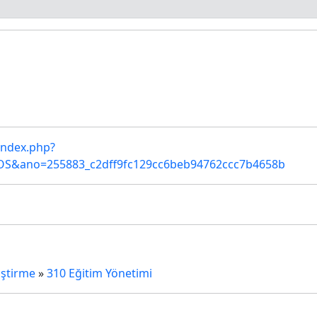
/index.php?
S&ano=255883_c2dff9fc129cc6beb94762ccc7b4658b
iştirme
»
310 Eğitim Yönetimi