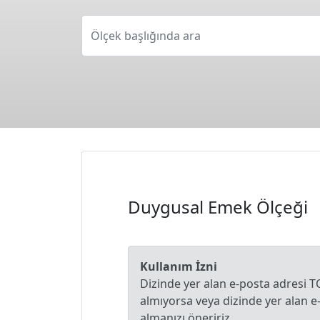
Ölçek başlığında ara
Duygusal Emek Ölçeği
Kullanım İzni
Dizinde yer alan e-posta adresi T
almıyorsa veya dizinde yer alan 
almanızı öneririz.