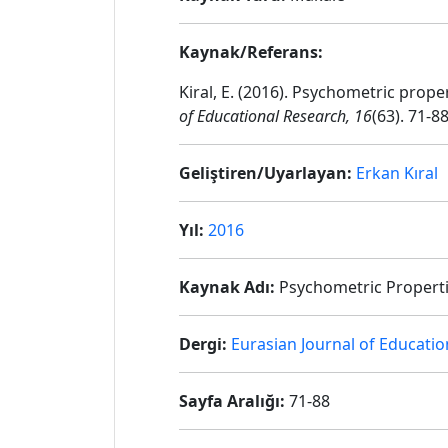
Kaynak/Referans:
Kiral, E. (2016). Psychometric prop
of Educational Research, 16
(63). 71-8
Geliştiren/Uyarlayan:
Erkan Kıral
Yıl:
2016
Kaynak Adı:
Psychometric Propertie
Dergi:
Eurasian Journal of Educati
Sayfa Aralığı:
71-88