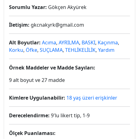
Sorumlu Yazar:
Gökçen Akyürek
İletişim:
gkcnakyrk@gmail.com
Alt Boyutlar:
Acıma
,
AYRILMA
,
BASKI
,
Kaçınma
,
Korku
,
Öfke
,
SUÇLAMA
,
TEHLİKELİLİK
,
Yardım
Örnek Maddeler ve Madde Sayıları:
9 alt boyut ve 27 madde
Kimlere Uygulanabilir:
18 yaş üzeri erişkinler
Derecelendirme:
9'lu likert tip, 1-9
Ölçek Puanlaması: