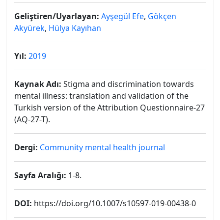
Geliştiren/Uyarlayan:
Ayşegül Efe
,
Gökçen
Akyürek
,
Hülya Kayıhan
Yıl:
2019
Kaynak Adı:
Stigma and discrimination towards
mental illness: translation and validation of the
Turkish version of the Attribution Questionnaire-27
(AQ-27-T).
Dergi:
Community mental health journal
Sayfa Aralığı:
1-8.
DOI:
https://doi.org/10.1007/s10597-019-00438-0