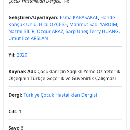
Çocuk Hastalıkları Dergisi,
1-6.
Geliştiren/Uyarlayan:
Esma KABASAKAL
,
Hande
Konşuk Ünlü
,
Hilal ÖZCEBE
,
Mahmut Sadi YARDIM
,
Nazmi BİLİR
,
Özgür ARAZ
,
Sarp Üner
,
Terry HUANG
,
Umut Ece ARSLAN
Yıl:
2020
Kaynak Adı:
Çocuklar İçin Sağlıklı Yeme Öz-Yeterlik
Ölçeğinin Türkçe Geçerlik ve Güvenirlik Çalışması
Dergi:
Türkiye Çocuk Hastalıkları Dergisi
Cilt:
1
Sayı:
6