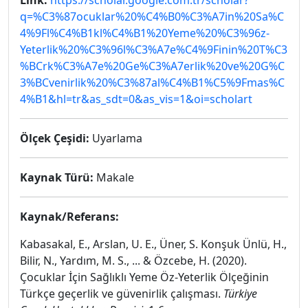
Link:
https://scholar.google.com.tr/scholar?
q=%C3%87ocuklar%20%C4%B0%C3%A7in%20Sa%C
4%9Fl%C4%B1kl%C4%B1%20Yeme%20%C3%96z-
Yeterlik%20%C3%96l%C3%A7e%C4%9Finin%20T%C3
%BCrk%C3%A7e%20Ge%C3%A7erlik%20ve%20G%C
3%BCvenirlik%20%C3%87al%C4%B1%C5%9Fmas%C
4%B1&hl=tr&as_sdt=0&as_vis=1&oi=scholart
Ölçek Çeşidi:
Uyarlama
Kaynak Türü:
Makale
Kaynak/Referans:
Kabasakal, E., Arslan, U. E., Üner, S. Konşuk Ünlü, H.,
Bilir, N., Yardım, M. S., ... & Özcebe, H. (2020).
Çocuklar İçin Sağlıklı Yeme Öz-Yeterlik Ölçeğinin
Türkçe geçerlik ve güvenirlik çalışması.
Türkiye