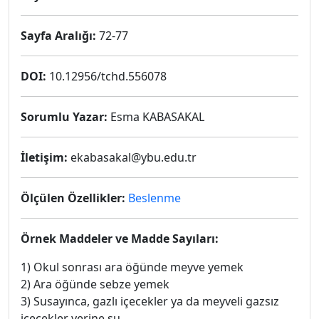
Sayfa Aralığı:
72-77
DOI:
10.12956/tchd.556078
Sorumlu Yazar:
Esma KABASAKAL
İletişim:
ekabasakal@ybu.edu.tr
Ölçülen Özellikler:
Beslenme
Örnek Maddeler ve Madde Sayıları:
1) Okul sonrası ara öğünde meyve yemek
2) Ara öğünde sebze yemek
3) Susayınca, gazlı içecekler ya da meyveli gazsız
içecekler yerine su