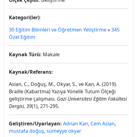
Ölçek Çeşidi:
Geliştirme
Kategori(ler)
:
30 Eğitim Bilimleri ve Öğretmen Yetiştirme
»
345
Özel Eğitim
Kaynak Türü:
Makale
Kaynak/Referans:
Aslan, C., Doğuş, M., Okyar, S., ve Kan, A. (2019).
Braille (Kabartma) Yazıya Yönelik Tutum Ölçeği
geliştirme çalışması.
Gazi Üniversitesi Eğitim Fakültesi
Dergisi, 39
(1), 271-295.
Geliştiren/Uyarlayan:
Adnan Kan
,
Cem Aslan
,
mustafa doğuş
,
sümeyye okyar