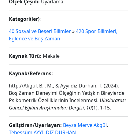
Ölçek Çeşidi:
Uyarlama
Kategori(ler)
:
40 Sosyal ve Beşeri Bilimler
»
420 Spor Bilimleri,
Eğlence ve Boş Zaman
Kaynak Türü:
Makale
Kaynak/Referans:
http://Akgül, B. . M., & Ayyıldız Durhan, T. (2024).
Boş Zaman Deneyimi Ölçeğinin Yetişkin Bireylerde
Psikometrik Özelliklerinin İncelenmesi.
Uluslararası
Güncel Eğitim Araştırmaları Dergisi
,
10
(1), 1-15.
Geliştiren/Uyarlayan:
Beyza Merve Akgül
,
Tebessüm AYYILDIZ DURHAN