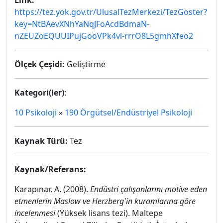
Link:
https://tez.yok.gov.tr/UlusalTezMerkezi/TezGoster?
key=NtBAevXNhYaNqJFoAcdBdmaN-
nZEUZoEQUUIPujGooVPk4vl-rrrO8L5gmhXfeo2
Ölçek Çeşidi:
Geliştirme
Kategori(ler)
:
10 Psikoloji
»
190 Örgütsel/Endüstriyel Psikoloji
Kaynak Türü:
Tez
Kaynak/Referans:
Karapınar, A. (2008).
Endüstri çalışanlarını motive eden
etmenlerin Maslow ve Herzberg'in kuramlarına göre
incelenmesi
(Yüksek lisans tezi). Maltepe