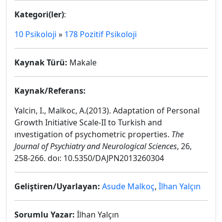
Kategori(ler)
:
10 Psikoloji
»
178 Pozitif Psikoloji
Kaynak Türü:
Makale
Kaynak/Referans:
Yalcin, I., Malkoc, A.(2013). Adaptation of Personal
Growth Initiative Scale-II to Turkish and
ınvestigation of psychometric properties.
The
Journal of Psychiatry and Neurological Sciences
, 26,
258-266. doı: 10.5350/DAJPN2013260304
Geliştiren/Uyarlayan:
Asude Malkoç
,
İlhan Yalçın
Sorumlu Yazar:
İlhan Yalçın