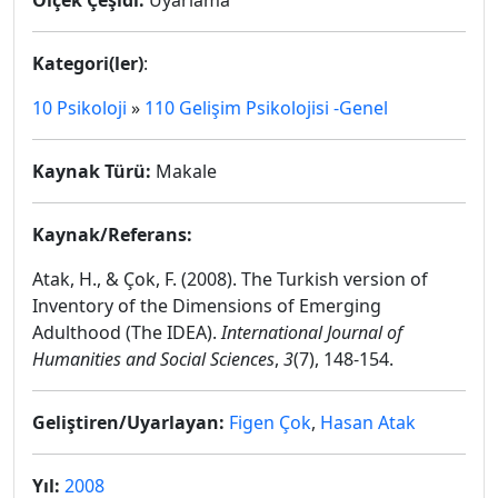
Ölçek Çeşidi:
Uyarlama
Kategori(ler)
:
10 Psikoloji
»
110 Gelişim Psikolojisi -Genel
Kaynak Türü:
Makale
Kaynak/Referans:
Atak, H., & Çok, F. (2008). The Turkish version of
Inventory of the Dimensions of Emerging
Adulthood (The IDEA).
International Journal of
Humanities and Social Sciences
,
3
(7), 148-154.
Geliştiren/Uyarlayan:
Figen Çok
,
Hasan Atak
Yıl:
2008