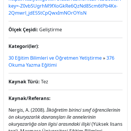
key=-Z0vbSUgrhM9fXoGkRe6QzNd8Scm6tPb4Kx-
2Qmwrl_jdE5StCpQwxImNOrOYisN
Ölçek Çeşidi:
Geliştirme
Kategori(ler)
:
30 Eğitim Bilimleri ve Öğretmen Yetiştirme
»
376
Okuma Yazma Eğitimi
Kaynak Türü:
Tez
Kaynak/Referans:
Nergis, A. (2008).
İlköğretim birinci sınıf öğrencilerinin
ön okuryazarlık davranışları ile annelerinin
okuryazarlığa olan ilgisi arasındaki ilişki
(Yüksek lisans