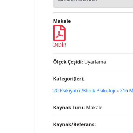
Makale
İNDİR
Ölçek Çeşidi:
Uyarlama
Kategori(ler)
:
20 Psikiyatri /Klinik Psikoloji
»
216 M
Kaynak Türü:
Makale
Kaynak/Referans: