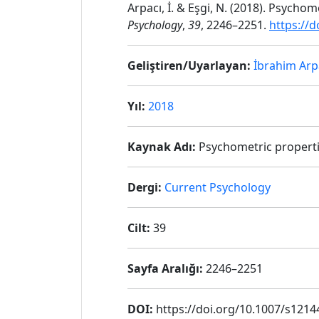
Arpacı, İ. & Eşgi, N. (2018). Psych
Psychology
,
39
, 2246–2251.
https://
Geliştiren/Uyarlayan:
İbrahim Arp
Yıl:
2018
Kaynak Adı:
Psychometric propertie
Dergi:
Current Psychology
Cilt:
39
Sayfa Aralığı:
2246–2251
DOI:
https://doi.org/10.1007/s1214