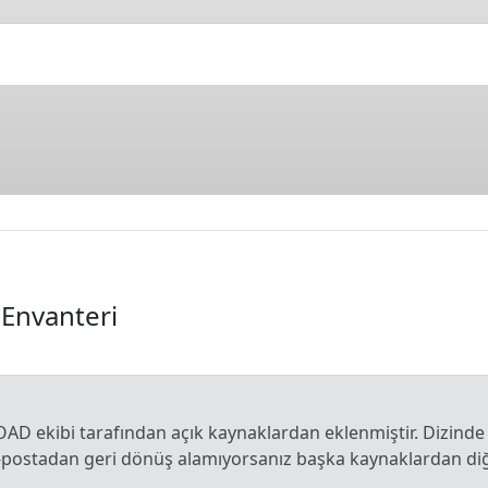
ı Envanteri
OAD ekibi tarafından açık kaynaklardan eklenmiştir. Dizinde
e-postadan geri dönüş alamıyorsanız başka kaynaklardan diğe