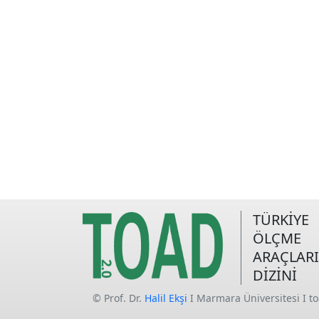
TÜRKİYE
ÖLÇME
ARAÇLARI
DİZİNİ
© Prof. Dr.
Halil Ekşi
I Marmara Üniversitesi I t