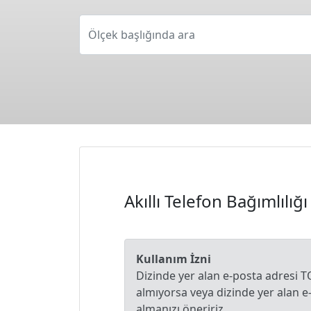
Ölçek başlığında ara
Akıllı Telefon Bağımlılığ
Kullanım İzni
Dizinde yer alan e-posta adresi T
almıyorsa veya dizinde yer alan 
almanızı öneririz.