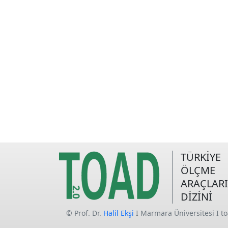
TÜRKİYE
ÖLÇME
ARAÇLARI
DİZİNİ
© Prof. Dr.
Halil Ekşi
I Marmara Üniversitesi I t