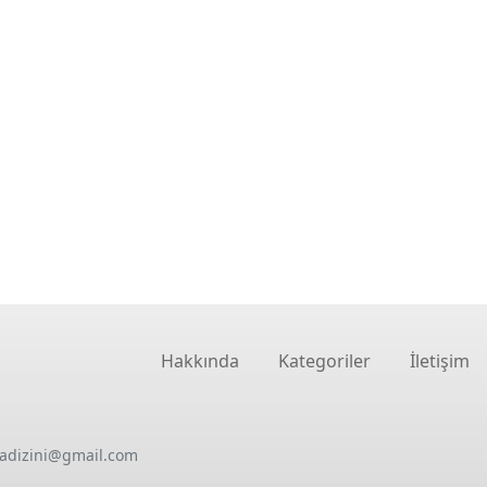
Hakkında
Kategoriler
İletişim
oadizini@gmail.com