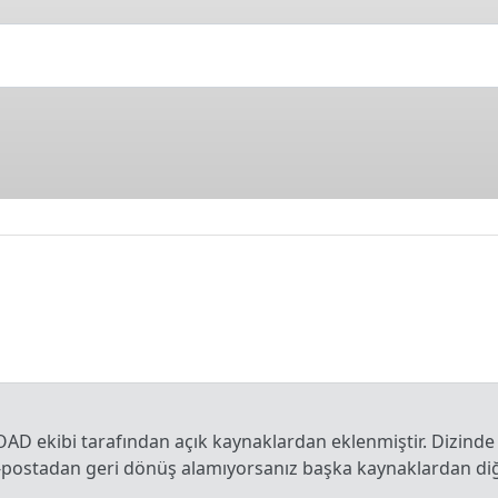
OAD ekibi tarafından açık kaynaklardan eklenmiştir. Dizinde
e-postadan geri dönüş alamıyorsanız başka kaynaklardan diğe