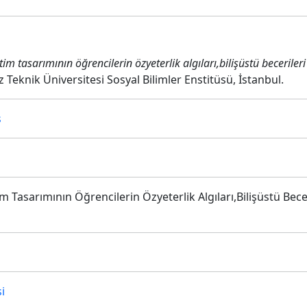
etim tasarımının öğrencilerin özyeterlik algıları,bilişüstü becerile
ız Teknik Üniversitesi Sosyal Bilimler Enstitüsü, İstanbul.
ş
im Tasarımının Öğrencilerin Özyeterlik Algıları,Bilişüstü Bec
i