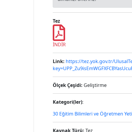
Tez
İNDİR
Link:
https://tez.yok.gov.tr/Ulusal
key=UPP_Zu9isEmWGFXFCBYasUcuR
Ölçek Çeşidi:
Geliştirme
Kategori(ler)
:
30 Eğitim Bilimleri ve Öğretmen Yet
Kaynak Türü:
Tez