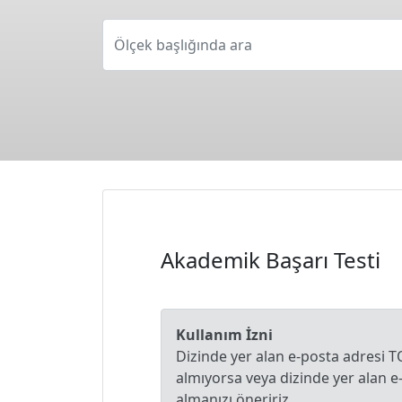
Ölçek başlığında ara
Akademik Başarı Testi
Kullanım İzni
Dizinde yer alan e-posta adresi T
almıyorsa veya dizinde yer alan 
almanızı öneririz.