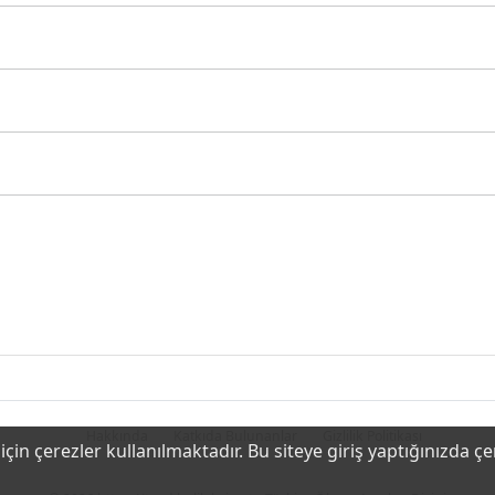
Hakkında
Katkıda Bulunanlar
Gizlilik Politikası
çin çerezler kullanılmaktadır. Bu siteye giriş yaptığınızda ç