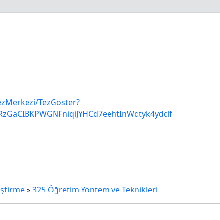
TezMerkezi/TezGoster?
zGaCIBKPWGNFniqiJYHCd7eehtInWdtyk4ydclf
iştirme
»
325 Öğretim Yöntem ve Teknikleri