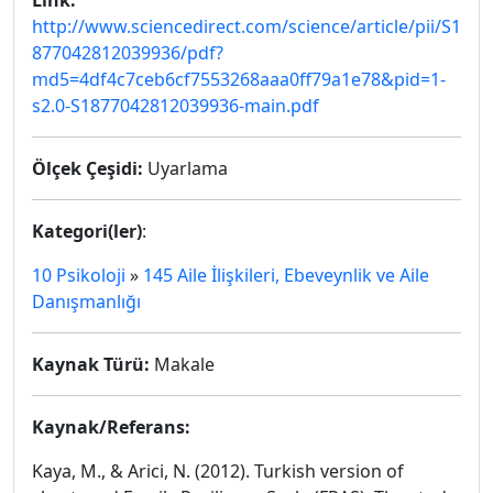
Link:
http://www.sciencedirect.com/science/article/pii/S1
877042812039936/pdf?
md5=4df4c7ceb6cf7553268aaa0ff79a1e78&pid=1-
s2.0-S1877042812039936-main.pdf
Ölçek Çeşidi:
Uyarlama
Kategori(ler)
:
10 Psikoloji
»
145 Aile İlişkileri, Ebeveynlik ve Aile
Danışmanlığı
Kaynak Türü:
Makale
Kaynak/Referans:
Kaya, M., & Arici, N. (2012). Turkish version of