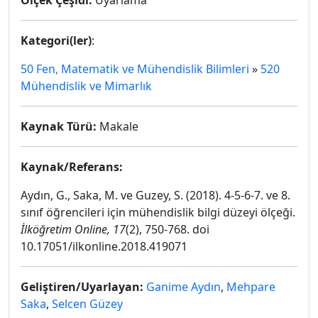
Ölçek Çeşidi:
Uyarlama
Kategori(ler)
:
50 Fen, Matematik ve Mühendislik Bilimleri
»
520
Mühendislik ve Mimarlık
Kaynak Türü:
Makale
Kaynak/Referans:
Aydın, G., Saka, M. ve Guzey, S. (2018). 4-5-6-7. ve 8.
sınıf öğrencileri için mühendislik bilgi düzeyi ölçeği.
İlköğretim Online, 17
(2), 750-768. doi
10.17051/ilkonline.2018.419071
Geliştiren/Uyarlayan:
Ganime Aydın
,
Mehpare
Saka
,
Selcen Güzey