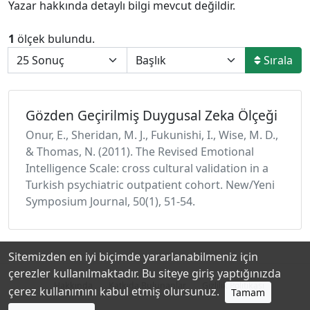
Yazar hakkında detaylı bilgi mevcut değildir.
1
ölçek bulundu.
Sırala
Gözden Geçirilmiş Duygusal Zeka Ölçeği
Onur, E., Sheridan, M. J., Fukunishi, I., Wise, M. D.,
& Thomas, N. (2011). The Revised Emotional
Intelligence Scale: cross cultural validation in a
Turkish psychiatric outpatient cohort. New/Yeni
Symposium Journal, 50(1), 51-54.
Sitemizden en iyi biçimde yararlanabilmeniz için
çerezler kullanılmaktadır. Bu siteye giriş yaptığınızda
Hakkında
Katkıda Bulunanlar
Gizlilik Politikası
çerez kullanımını kabul etmiş olursunuz.
Tamam