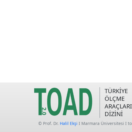
TÜRKİYE
ÖLÇME
ARAÇLARI
DİZİNİ
© Prof. Dr.
Halil Ekşi
I Marmara Üniversitesi I t