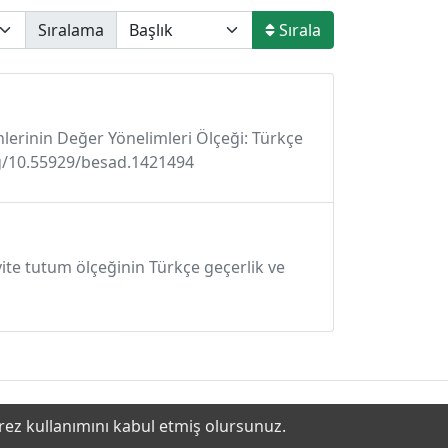
Sıralama
Sırala
enlerinin Değer Yönelimleri Ölçeği: Türkçe
.org/10.55929/besad.1421494
ivite tutum ölçeğinin Türkçe geçerlik ve
erez kullanımını kabul etmiş olursunuz.