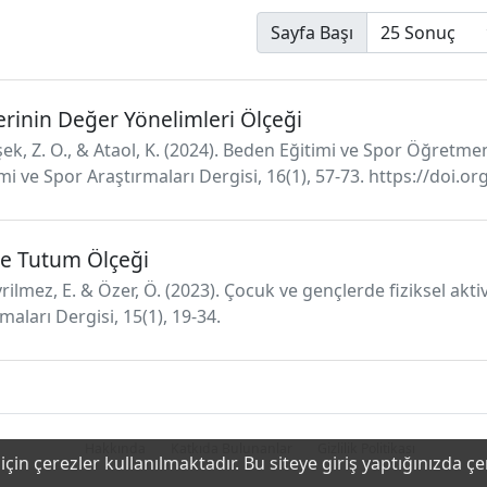
Sayfa Başı
rinin Değer Yönelimleri Ölçeği
mşek, Z. O., & Ataol, K. (2024). Beden Eğitimi ve Spor Öğretm
imi ve Spor Araştırmaları Dergisi, 16(1), 57-73. https://doi
ite Tutum Ölçeği
vrilmez, E. & Özer, Ö. (2023). Çocuk ve gençlerde fiziksel akt
maları Dergisi, 15(1), 19-34.
Hakkında
Katkıda Bulunanlar
Gizlilik Politikası
çin çerezler kullanılmaktadır. Bu siteye giriş yaptığınızda ç