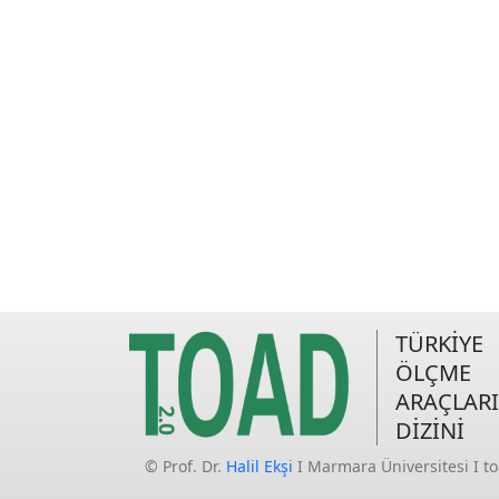
TÜRKİYE
ÖLÇME
ARAÇLARI
DİZİNİ
© Prof. Dr.
Halil Ekşi
I Marmara Üniversitesi I t