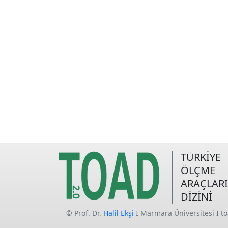
TÜRKİYE
ÖLÇME
ARAÇLARI
DİZİNİ
© Prof. Dr.
Halil Ekşi
I Marmara Üniversitesi I t