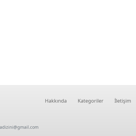
Hakkında
Kategoriler
İletişim
oadizini@gmail.com