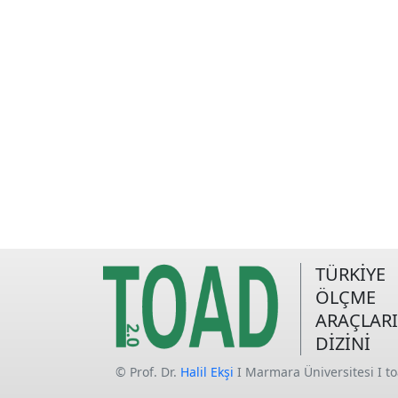
TÜRKİYE
ÖLÇME
ARAÇLARI
DİZİNİ
© Prof. Dr.
Halil Ekşi
I Marmara Üniversitesi I t