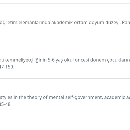
i öğretim elemanlarında akademik ortam doyum düzeyi. Pamu
 mükemmeliyetçiliğinin 5-6 yaş okul öncesi dönem çocukları
47-159.
 styles in the theory of mental self-government, academic 
35-48.