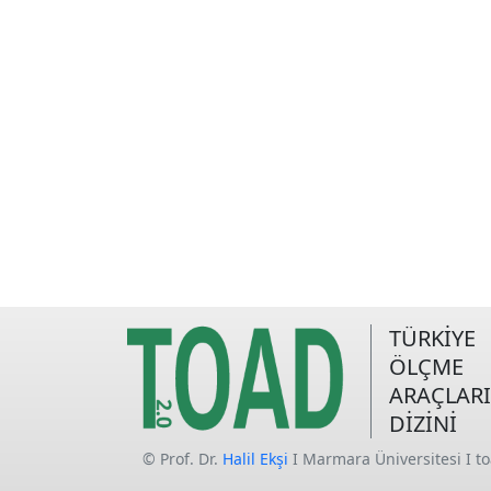
TÜRKİYE
ÖLÇME
ARAÇLARI
DİZİNİ
© Prof. Dr.
Halil Ekşi
I Marmara Üniversitesi I t