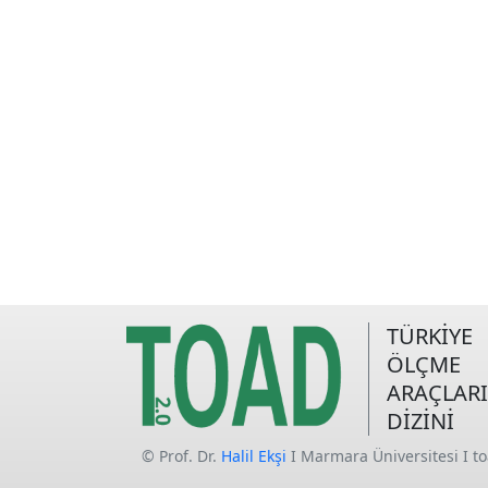
TÜRKİYE
ÖLÇME
ARAÇLARI
DİZİNİ
© Prof. Dr.
Halil Ekşi
I Marmara Üniversitesi I t