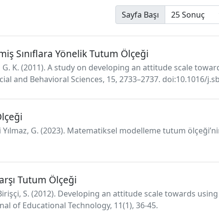
Sayfa Başı
lmiş Sınıflara Yönelik Tutum Ölçeği
az G. K. (2011). A study on developing an attitude scale tow
ial and Behavioral Sciences, 15, 2733–2737. doi:10.1016/j.
lçeği
 Kaleli Yılmaz, G. (2023). Matematiksel modelleme tutum ölçeği
arşı Tutum Ölçeği
 Birişçi, S. (2012). Developing an attitude scale towards usin
nal of Educational Technology, 11(1), 36-45.