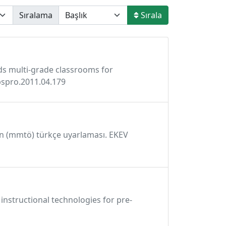
Sıralama
Sırala
ards multi-grade classrooms for
sbspro.2011.04.179
’nin (mmtö) türkçe uyarlaması. EKEV
g instructional technologies for pre-