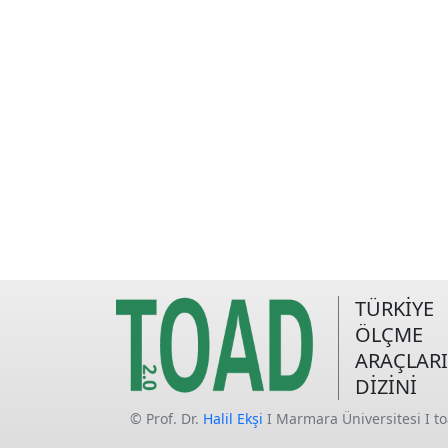
TÜRKİYE
ÖLÇME
ARAÇLARI
DİZİNİ
© Prof. Dr.
Halil Ekşi
I Marmara Üniversitesi I t