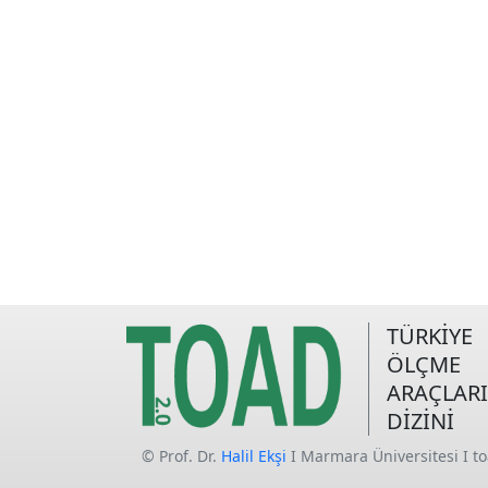
TÜRKİYE
ÖLÇME
ARAÇLARI
DİZİNİ
© Prof. Dr.
Halil Ekşi
I Marmara Üniversitesi I t