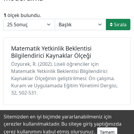
1
ölçek bulundu.
Sırala
Matematik Yetkinlik Beklentisi
Bilgilendirici Kaynaklar Ölçeği
Özyürek, R. (2002). Liseli öğrenciler için
Matematik Yetkinlik Beklentisi Bilgilendirici
Kaynaklar Ölçeğinin geliştirilmesi: Ön çalışma.
Kuram ve Uygulamada Eğitim Yönetimi Dergisi,
32, 502-531.
Sitemizden en iyi biçimde yararlanabilmeniz için
çerezler kullanılmaktadır. Bu siteye giriş yaptığınızda
Hakkında
Katkıda Bulunanlar
Gizlilik Politikası
çerez kullanımını kabul etmiş olursunuz.
Tamam