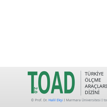
TÜRKİYE
ÖLÇME
ARAÇLARI
DİZİNİ
© Prof. Dr.
Halil Ekşi
I Marmara Üniversitesi I t