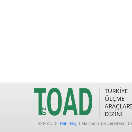
TÜRKİYE
ÖLÇME
ARAÇLARI
DİZİNİ
© Prof. Dr.
Halil Ekşi
I Marmara Üniversitesi I t