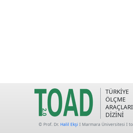
TÜRKİYE
ÖLÇME
ARAÇLARI
DİZİNİ
© Prof. Dr.
Halil Ekşi
I Marmara Üniversitesi I t