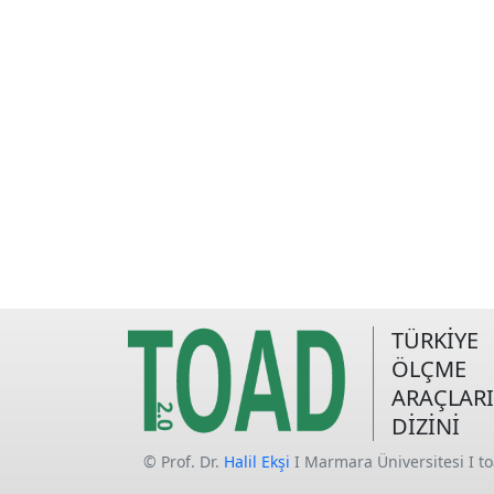
TÜRKİYE
ÖLÇME
ARAÇLARI
DİZİNİ
© Prof. Dr.
Halil Ekşi
I Marmara Üniversitesi I t