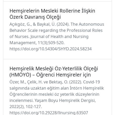
Hemşirelerin Mesleki Rollerine İlişkin
Özerk Davranış Ölçeği
Açıkgöz, G., & Baykal, Ü. (2024). The Autonomous
Behavior Scale regarding the Professional Roles
of Nurses. Journal of Health and Nursing
Management, 11(3);509-520.
https://doi.org/10.54304/SHYD.2024.58234
Hemşirelik Mesleği Öz-Yeterlilik Ölçeği
(HMÖYÖ) – Öğrenci Hemşireler için
Özer, M., Çelik, H. ve Bektaş, O. (2022). Covid-19
salgınında uzaktan eğitim alan İntörn Hemşirelik
Öğrencilerinin mesleki öz yeterlik düzeylerinin
incelenmesi. Yaşam Boyu Hemşirelik Dergisi,
2022(2), 102-127.
https://doi.org/10.29228/llnursing.63507