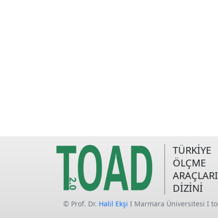
TÜRKİYE
ÖLÇME
ARAÇLARI
DİZİNİ
© Prof. Dr.
Halil Ekşi
I Marmara Üniversitesi I t