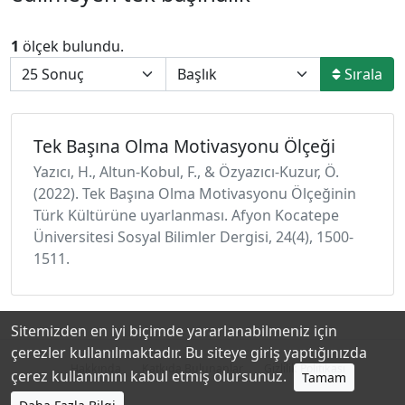
1
ölçek bulundu.
Sırala
Tek Başına Olma Motivasyonu Ölçeği
Yazıcı, H., Altun-Kobul, F., & Özyazıcı-Kuzur, Ö.
(2022). Tek Başına Olma Motivasyonu Ölçeğinin
Türk Kültürüne uyarlanması. Afyon Kocatepe
Üniversitesi Sosyal Bilimler Dergisi, 24(4), 1500-
1511.
Sitemizden en iyi biçimde yararlanabilmeniz için
çerezler kullanılmaktadır. Bu siteye giriş yaptığınızda
Hakkında
Katkıda Bulunanlar
Gizlilik Politikası
çerez kullanımını kabul etmiş olursunuz.
Tamam