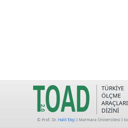
TÜRKİYE
ÖLÇME
ARAÇLARI
DİZİNİ
© Prof. Dr.
Halil Ekşi
I Marmara Üniversitesi I t