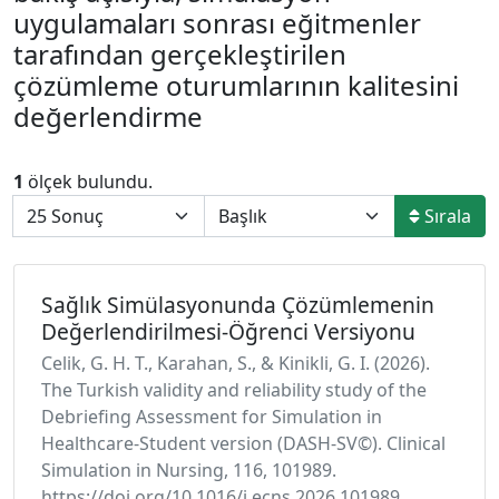
uygulamaları sonrası eğitmenler
tarafından gerçekleştirilen
çözümleme oturumlarının kalitesini
değerlendirme
1
ölçek bulundu.
Sırala
Sağlık Simülasyonunda Çözümlemenin
Değerlendirilmesi-Öğrenci Versiyonu
Celik, G. H. T., Karahan, S., & Kinikli, G. I. (2026).
The Turkish validity and reliability study of the
Debriefing Assessment for Simulation in
Healthcare-Student version (DASH-SV©). Clinical
Simulation in Nursing, 116, 101989.
https://doi.org/10.1016/j.ecns.2026.101989