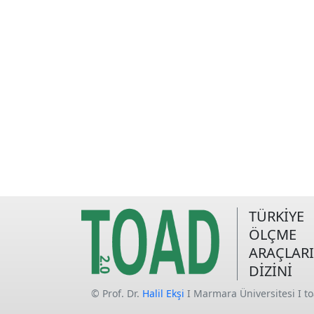
TÜRKİYE
ÖLÇME
ARAÇLARI
DİZİNİ
© Prof. Dr.
Halil Ekşi
I Marmara Üniversitesi I t