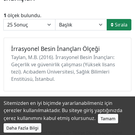
1
ölçek bulundu.
Sırala
İrrasyonel Besin İnançları Ölçeği
Taylan, M.B. (2016). İrrasyonel Besin İnançları:
Geçerlik ve güvenirlik çalışması (Yüksek lisans
tezi). Acıbadem Üniversitesi, Sağlık Bilimleri
Enstitüsü, İstanbul.
Sitemizden en iyi biçimde yararlanabilmeniz için
çerezler kullanılmaktadır. Bu siteye giriş yaptığınızda
Hakkında
Katkıda Bulunanlar
Gizlilik Politikası
çerez kullanımını kabul etmiş olursunuz.
Tamam
Daha Fazla Bilgi
© 2026
https://toad.halileksi.net
• Türkiye Ölçme Araçları Dizini