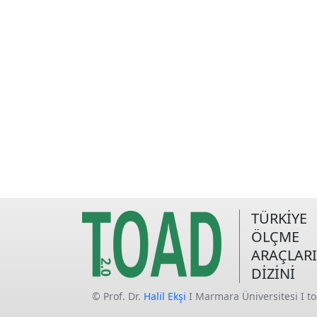
TÜRKİYE
ÖLÇME
ARAÇLARI
DİZİNİ
© Prof. Dr.
Halil Ekşi
I Marmara Üniversitesi I t