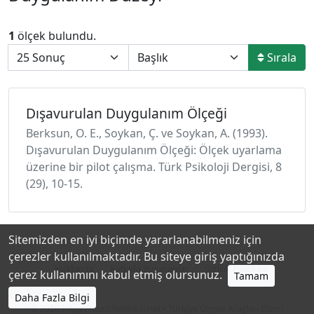
1
ölçek bulundu.
Sırala
Dışavurulan Duygulanım Ölçeği
Berksun, O. E., Soykan, Ç. ve Soykan, A. (1993).
Dışavurulan Duygulanım Ölçeği: Ölçek uyarlama
üzerine bir pilot çalışma. Türk Psikoloji Dergisi, 8
(29), 10-15.
Sitemizden en iyi biçimde yararlanabilmeniz için
çerezler kullanılmaktadır. Bu siteye giriş yaptığınızda
Hakkında
Katkıda Bulunanlar
Gizlilik Politikası
çerez kullanımını kabul etmiş olursunuz.
Tamam
Daha Fazla Bilgi
© 2026
https://toad.halileksi.net
• Türkiye Ölçme Araçları Dizini