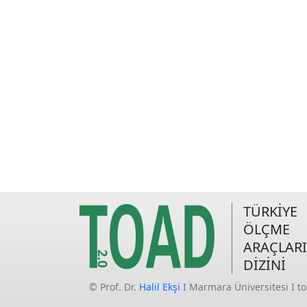
TÜRKİYE
ÖLÇME
ARAÇLARI
DİZİNİ
© Prof. Dr.
Halil Ekşi
I Marmara Üniversitesi I t