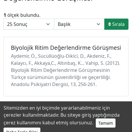
1
ölçek bulundu.
Sırala
Biyolojik Ritim Değerlendirme Görüşmesi
Aydemir, Ö., Sücüllüoğlu-Dikici, D., Akdeniz, F.,
Kalaycı, F., Akkaya,C., Altınbaş, K... Vahip, S. (2012).
Biyolojik Ritim Değerlendirme Görüşmesinin
Türkçe sürümünün güvenilirliği ve geçerliliği.
Anadolu Psikiyatri Dergisi, 13, 256-261.
Sitemizden en iyi biçimde yararlanabilmeniz için
çerezler kullanılmaktadır. Bu siteye giriş yaptığınızda
Hakkında
Katkıda Bulunanlar
Gizlilik Politikası
çerez kullanımını kabul etmiş olursunuz.
Tamam