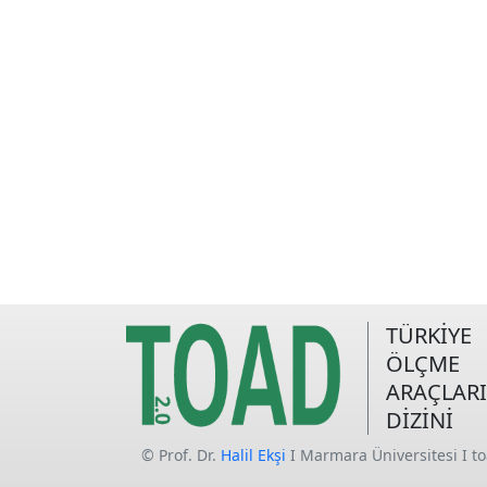
TÜRKİYE
ÖLÇME
ARAÇLARI
DİZİNİ
© Prof. Dr.
Halil Ekşi
I Marmara Üniversitesi I t