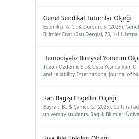
Genel Sendikal Tutumlar Ölçeği
Esenlikçi, A. C., & Dursun, S. (2025). Ge
Bilimler Enstitüsü Dergisi, 70, 1-11. htt
Hemodiyaliz Bireysel Yönetim Ölç
Tüzün Özdemir, S., & Usta Yeşilbalkan, Ö
and reliability. International Journal of 
Kan Bağışı Engeller Ölçeği
Bayrak, B., & Çamcı, G. (2025). Cultural 
university students. Sağlık Bilimleri Üni
Kısa Aile İlişkileri Ölçeği