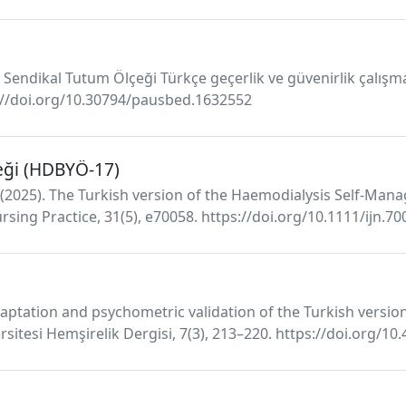
nel Sendikal Tutum Ölçeği Türkçe geçerlik ve güvenirlik çalış
ps://doi.org/10.30794/pausbed.1632552
eği (HDBYÖ-17)
. (2025). The Turkish version of the Haemodialysis Self-Mana
Nursing Practice, 31(5), e70058. https://doi.org/10.1111/ijn.7
adaptation and psychometric validation of the Turkish versio
versitesi Hemşirelik Dergisi, 7(3), 213–220. https://doi.org/