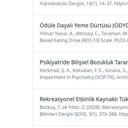
Yüksekokulu Dergisi, 14(1), 14–37. https
Ödüle Dayalı Yeme Dürtüsü (ÖDYD
Yilmaz Yavuz, A., Altinsoy, C., Toraman, M
Based Eating Drive (RED-13) Scale. PLOS 
Psikiyatride Bilişsel Bozukluk Tar
Korkmaz, Ş. A., Köksalan, F. E., Sürücü, S
Impairment in Psychiatry (SCIP-TR). Arch
Rekreasyonel Etkinlik Kaynaklı Tü
Bozkuş, T. ve Yıldız, Z. (2026). Rekreasyo
Bilimleri Dergisi IJOSS, 3(1), 373–388. h