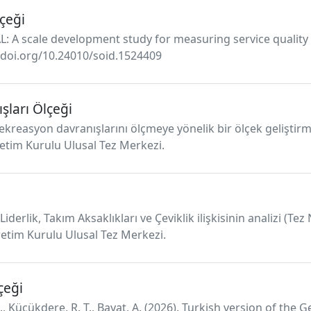
çeği
AL: A scale development study for measuring service quality 
://doi.org/10.24010/soid.1524409
şları Ölçeği
il rekreasyon davranışlarını ölçmeye yönelik bir ölçek gelişti
retim Kurulu Ulusal Tez Merkezi.
derlik, Takım Aksaklıkları ve Çeviklik ilişkisinin analizi (Tez
etim Kurulu Ulusal Tez Merkezi.
çeği
Z., Küçükdere, R. T., Bayat, A. (2026). Turkish version of the