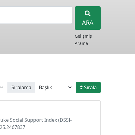
ARA
Gelişmiş
Arama
Sıralama
Sırala
 Duke Social Support Index (DSSI-
025.2467837