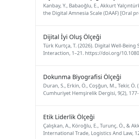
Kanbay, Y., Babaoğlu, E., Akkurt Yalçıntü
the Digital Amnesia Scale (DAAF) [Oral pr
Dijital İyi Oluş Ölçeği
Türk Kurtça, T. (2026). Digital Well-Bein
Interaction, 1–21. https://doi.org/10.1
Dokunma Biyografisi Ölçeği
Duran, S., Erkin, Ö., Coşğun, M., Tekir, Ö
Cumhuriyet Hemşirelik Dergisi, 9(2), 177-
Etik Liderlik Ölçeği
Çalışkan, A., Köroğlu, E., Turunç, Ö., & A
International Trade, Logistics And Law, 1