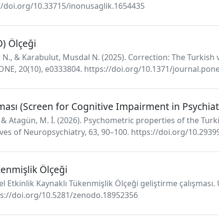
://doi.org/10.33715/inonusaglik.1654435
) Ölçeği
. N., & Karabulut, Musdal N. (2025). Correction: The Turkish v
ONE, 20(10), e0333804. https://doi.org/10.1371/journal.pon
aması (Screen for Cognitive Impairment in Psychia
., & Atagün, M. İ. (2026). Psychometric properties of the Tur
ives of Neuropsychiatry, 63, 90–100. https://doi.org/10.29
kenmişlik Ölçeği
nel Etkinlik Kaynaklı Tükenmişlik Ölçeği geliştirme çalışması.
ttps://doi.org/10.5281/zenodo.18952356