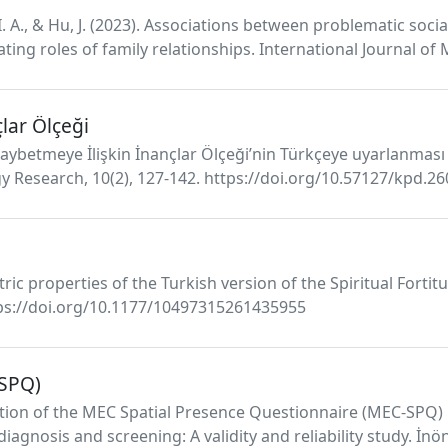
iz, I. A., & Hu, J. (2023). Associations between problematic so
ing roles of family relationships. International Journal of 
lar Ölçeği
 Kaybetmeye İlişkin İnançlar Ölçeği’nin Türkçeye uyarlanması 
ogy Research, 10(2), 127-142. https://doi.org/10.57127/kpd.
tric properties of the Turkish version of the Spiritual Forti
ttps://doi.org/10.1177/10497315261435955
-SPQ)
tation of the MEC Spatial Presence Questionnaire (MEC-SPQ) 
iagnosis and screening: A validity and reliability study. İnö