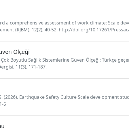
ward a comprehensive assessment of work climate: Scale dev
ment (RJBM), 12(2), 40-52. http://doi.org/10.17261/Pressa
üven Ölçeği
25). Çok Boyutlu Sağlık Sistemlerine Güven Ölçeği: Türkçe geçerl
ergisi, 11(3), 171-187.
ta, G. (2026). Earthquake Safety Culture Scale development stu
1-5
mu