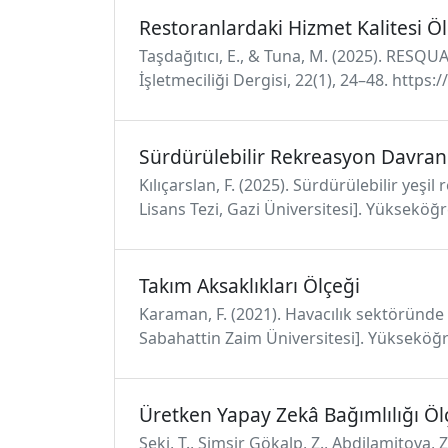
Restoranlardaki Hizmet Kalitesi Öl
Taşdağıtıcı, E., & Tuna, M. (2025). RESQU
İşletmeciliği Dergisi, 22(1), 24–48. https
Sürdürülebilir Rekreasyon Davranı
Kılıçarslan, F. (2025). Sürdürülebilir yeş
Lisans Tezi, Gazi Üniversitesi]. Yükseköğ
Takım Aksaklıkları Ölçeği
Karaman, F. (2021). Havacılık sektöründe Li
Sabahattin Zaim Üniversitesi]. Yükseköğr
Üretken Yapay Zekâ Bağımlılığı Öl
Seki, T., Şimşir Gökalp, Z., Abdilamitova, 