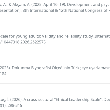
rk, A., & Akçam, A. (2025, April 16–19). Development and psy
esentation]. 8th International & 12th National Congress of P
g Scale for young adults: Validity and reliability study. Int
080/10447318.2026.2622575
. (2025). Dokunma Biyografisi Ölçeği’nin Türkçeye uyarlaması:
184.
kkoç, İ. (2026). A cross-sectoral “Ethical Leadership Scale”: 
2(1), 298-315