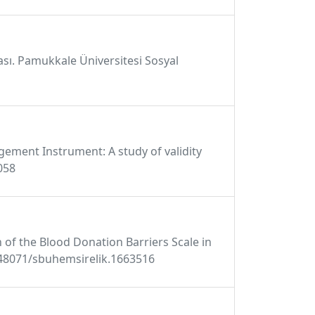
ması. Pamukkale Üniversitesi Sosyal
gement Instrument: A study of validity
0058
n of the Blood Donation Barriers Scale in
10.48071/sbuhemsirelik.1663516