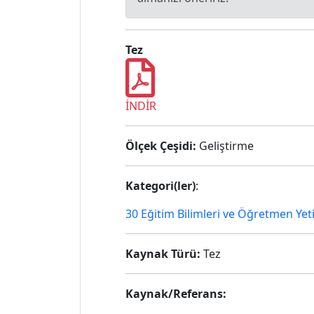
Tez
İNDİR
Ölçek Çeşidi:
Geliştirme
Kategori(ler)
:
30 Eğitim Bilimleri ve Öğretmen Yet
Kaynak Türü:
Tez
Kaynak/Referans: