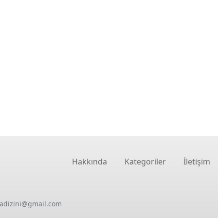
Hakkında
Kategoriler
İletişim
oadizini@gmail.com