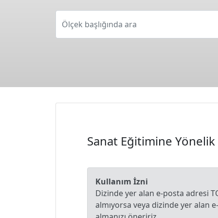
Ölçek başlığında ara
Sanat Eğitimine Yönelik
Kullanım İzni
Dizinde yer alan e-posta adresi T
almıyorsa veya dizinde yer alan 
almanızı öneririz.