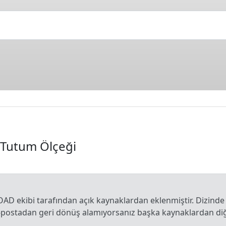
 Tutum Ölçeği
OAD ekibi tarafından açık kaynaklardan eklenmiştir. Dizinde
e-postadan geri dönüş alamıyorsanız başka kaynaklardan diğe