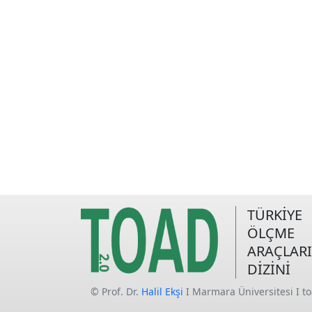
TÜRKİYE
ÖLÇME
ARAÇLARI
DİZİNİ
© Prof. Dr.
Halil Ekşi
I Marmara Üniversitesi I t