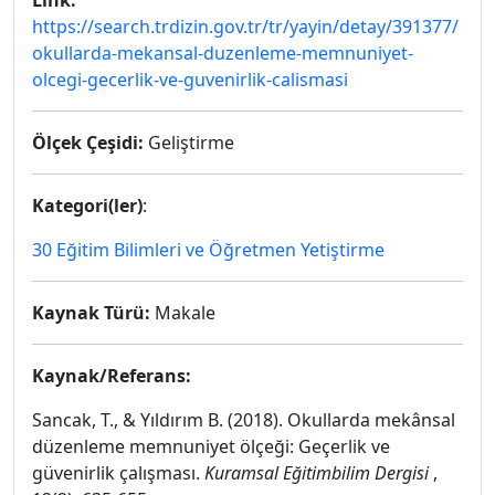
Link:
https://search.trdizin.gov.tr/tr/yayin/detay/391377/
okullarda-mekansal-duzenleme-memnuniyet-
olcegi-gecerlik-ve-guvenirlik-calismasi
Ölçek Çeşidi:
Geliştirme
Kategori(ler)
:
30 Eğitim Bilimleri ve Öğretmen Yetiştirme
Kaynak Türü:
Makale
Kaynak/Referans:
Sancak, T., & Yıldırım B. (2018). Okullarda mekânsal
düzenleme memnuniyet ölçeği: Geçerlik ve
güvenirlik çalışması.
Kuramsal Eğitimbilim Dergisi
,