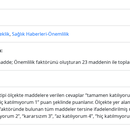
eklik
,
Sağlık Haberleri-Önemlilik
ı:
adde; Önemlilik faktörünü oluşturan 23 maddenin ile toplam
t tipi ölçekte maddelere verilen cevaplar “tamamen katılıyoru
“hiç katılmıyorum 1” puan şeklinde puanlanır. Ölçekte yer alan
” faktöründe bulunan tüm maddeler tersine ifadelendirilmi
yorum 2”, “kararsızım 3”, “az katılıyorum 4”, “hiç katılmıyor