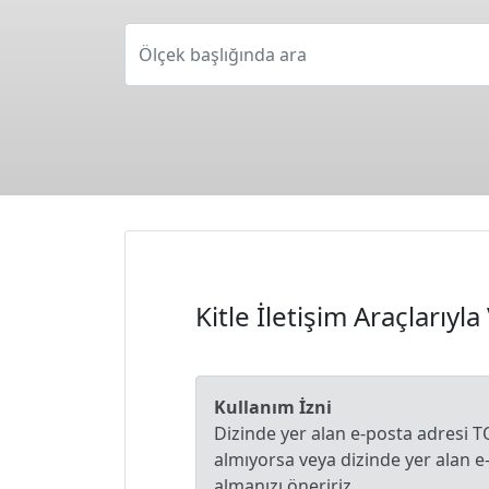
Ölçek başlığında ara
Kitle İletişim Araçlarıy
Kullanım İzni
Dizinde yer alan e-posta adresi T
almıyorsa veya dizinde yer alan 
almanızı öneririz.