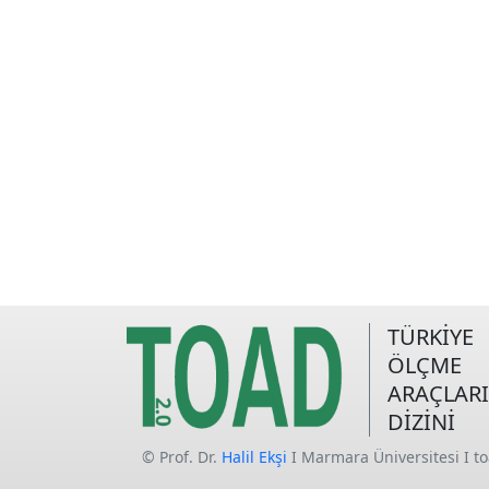
TÜRKİYE
ÖLÇME
ARAÇLARI
DİZİNİ
© Prof. Dr.
Halil Ekşi
I Marmara Üniversitesi I t