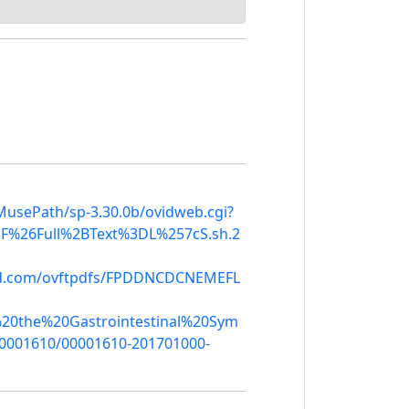
usePath/sp-3.30.0b/ovidweb.cgi?
%26Full%2BText%3DL%257cS.sh.2
d.com/ovftpdfs/FPDDNCDCNEMEFL
%20the%20Gastrointestinal%20Sym
0001610/00001610-201701000-