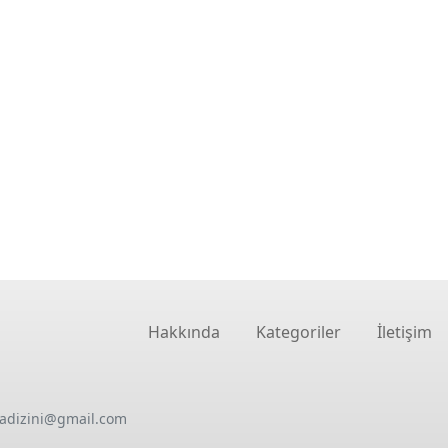
Hakkında
Kategoriler
İletişim
oadizini@gmail.com