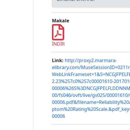
Makale
İNDİR
Link:
http://proxy2.marmara-
elibrary.com/MuseSessionID=0211
WebLinkFrameset=1&S=NCGJFPELF
2.23%257c0%257c00001610-201701
00006%26S%3DNCGJFPELFLDDNNMEN
00/fs046/ovft/live/gv025/00001610
00006.pdf&filename=Reliability%
ptom%20Rating%20Scale.&pdf_key
00006