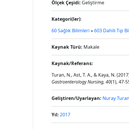
Ölçek Çeşidi:
Geliştirme
Kategori(ler)
:
60 Sağlık Bilimleri
»
603 Dahili Tıp Bi
Kaynak Türü:
Makale
Kaynak/Referans:
Turan, N., Ast, T. A., & Kaya, N. (20
Gastroenterology Nursing, 40
(1), 47-5
Geliştiren/Uyarlayan:
Nuray Tura
Yıl:
2017