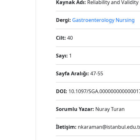
Kaynak Adı:
Reliability and Validit
Dergi:
Gastroenterology Nursing
Cilt:
40
Sayı:
1
Sayfa Aralığı:
47-55
DOI:
10.1097/SGA.00000000000001
Sorumlu Yazar:
Nuray Turan
İletişim:
nkaraman@istanbul.edu.t