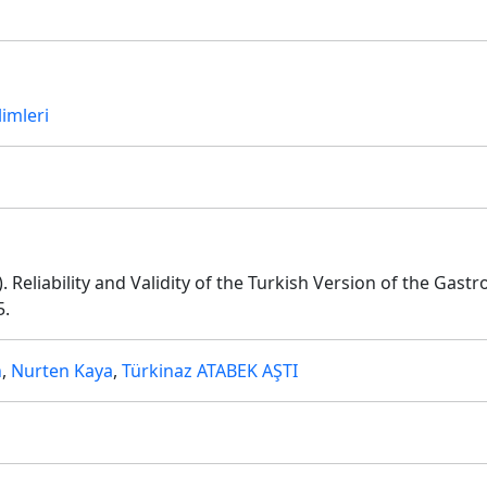
limleri
17). Reliability and Validity of the Turkish Version of the Gas
5.
n
,
Nurten Kaya
,
Türkinaz ATABEK AŞTI