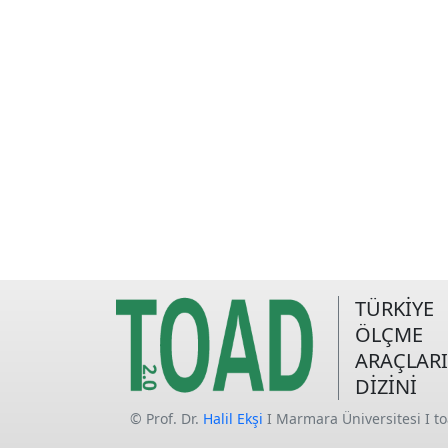
TÜRKİYE
ÖLÇME
ARAÇLARI
DİZİNİ
© Prof. Dr.
Halil Ekşi
I Marmara Üniversitesi I t