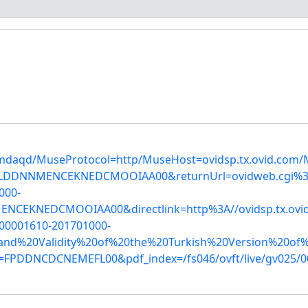
mdaqd/MuseProtocol=http/MuseHost=ovidsp.tx.ovid.com/M
LDDNNMENCEKNEDCMOOIAA00&returnUrl=ovidweb.cgi%3F
000-
CEKNEDCMOOIAA00&directlink=http%3A//ovidsp.tx.ovi
/00001610-201701000-
20and%20Validity%20of%20the%20Turkish%20Version%20of
=FPDDNCDCNEMEFL00&pdf_index=/fs046/ovft/live/gv025/0