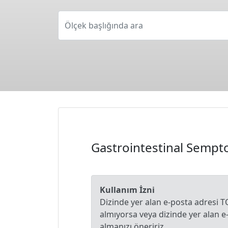
Ölçek başlığında ara
Gastrointestinal Semp
Kullanım İzni
Dizinde yer alan e-posta adresi T
almıyorsa veya dizinde yer alan 
almanızı öneririz.