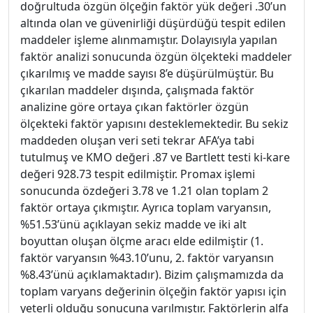
doğrultuda özgün ölçeğin faktör yük değeri .30’un
altında olan ve güvenirliği düşürdüğü tespit edilen
maddeler işleme alınmamıştır. Dolayısıyla yapılan
faktör analizi sonucunda özgün ölçekteki maddeler
çıkarılmış ve madde sayısı 8’e düşürülmüştür. Bu
çıkarılan maddeler dışında, çalışmada faktör
analizine göre ortaya çıkan faktörler özgün
ölçekteki faktör yapısını desteklemektedir. Bu sekiz
maddeden oluşan veri seti tekrar AFA’ya tabi
tutulmuş ve KMO değeri .87 ve Bartlett testi ki-kare
değeri 928.73 tespit edilmiştir. Promax işlemi
sonucunda özdeğeri 3.78 ve 1.21 olan toplam 2
faktör ortaya çıkmıştır. Ayrıca toplam varyansın,
%51.53’ünü açıklayan sekiz madde ve iki alt
boyuttan oluşan ölçme aracı elde edilmiştir (1.
faktör varyansın %43.10’unu, 2. faktör varyansın
%8.43’ünü açıklamaktadır). Bizim çalışmamızda da
toplam varyans değerinin ölçeğin faktör yapısı için
yeterli olduğu sonucuna varılmıştır. Faktörlerin alfa