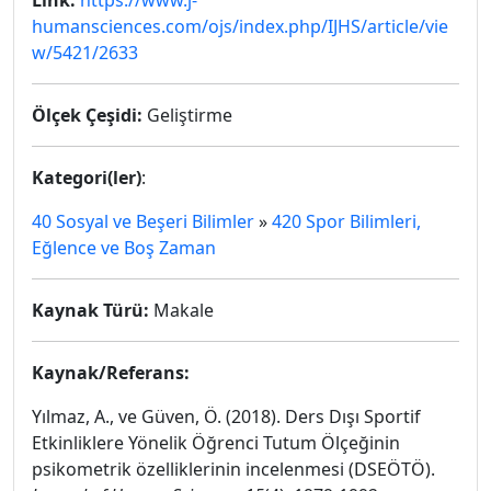
Link:
https://www.j-
humansciences.com/ojs/index.php/IJHS/article/vie
w/5421/2633
Ölçek Çeşidi:
Geliştirme
Kategori(ler)
:
40 Sosyal ve Beşeri Bilimler
»
420 Spor Bilimleri,
Eğlence ve Boş Zaman
Kaynak Türü:
Makale
Kaynak/Referans:
Yılmaz, A., ve Güven, Ö. (2018). Ders Dışı Sportif
Etkinliklere Yönelik Öğrenci Tutum Ölçeğinin
psikometrik özelliklerinin incelenmesi (DSEÖTÖ).