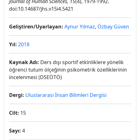
Journal of Human Sciences, 15
(4), 1979-1992.
doi:10.14687/jhs.v15i4.5421
Geliştiren/Uyarlayan:
Aynur Yılmaz
,
Özbay Güven
Yıl:
2018
Kaynak Adı:
Ders dışı sportif etkinliklere yönelik
öğrenci tutum ölçeğinin psikometrik özelliklerinin
incelenmesi (DSEÖTÖ)
Dergi:
Uluslararası İnsan Bilimleri Dergisi
Cilt:
15
Sayı:
4