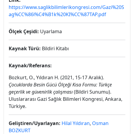
Link:
https://www.saglikbilimlerikongresi.com/Gazi%20S
ag%CC%86l%C4%B1k%20KI%CC%87TAP.pdf
Ölçek Çeşidi:
Uyarlama
Kaynak Türü:
Bildiri Kitabı
Kaynak/Referans:
Bozkurt, O., Yıldıran H. (2021, 15-17 Aralık).
Çocuklarda Besin Gücü Ölçeği Kısa Formu: Türkçe
geçerlik ve güvenirlik çalışması
(Bildiri Sunumu).
Uluslararası Gazi Sağlık Bilimleri Kongresi, Ankara,
Türkiye.
Geliştiren/Uyarlayan:
Hilal Yıldıran
,
Osman
BOZKURT