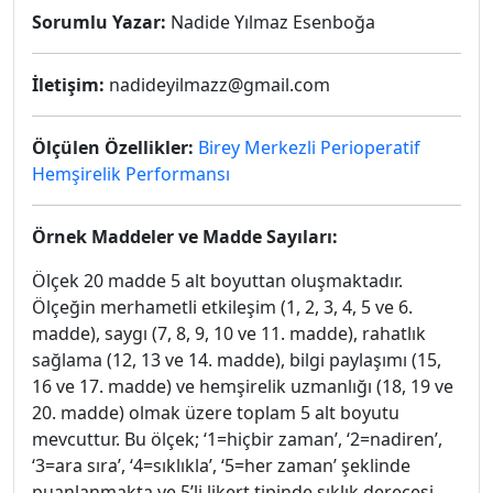
Sorumlu Yazar:
Nadide Yılmaz Esenboğa
İletişim:
nadideyilmazz@gmail.com
Ölçülen Özellikler:
Birey Merkezli Perioperatif
Hemşirelik Performansı
Örnek Maddeler ve Madde Sayıları:
Ölçek 20 madde 5 alt boyuttan oluşmaktadır.
Ölçeğin merhametli etkileşim (1, 2, 3, 4, 5 ve 6.
madde), saygı (7, 8, 9, 10 ve 11. madde), rahatlık
sağlama (12, 13 ve 14. madde), bilgi paylaşımı (15,
16 ve 17. madde) ve hemşirelik uzmanlığı (18, 19 ve
20. madde) olmak üzere toplam 5 alt boyutu
mevcuttur. Bu ölçek; ‘1=hiçbir zaman’, ‘2=nadiren’,
‘3=ara sıra’, ‘4=sıklıkla’, ‘5=her zaman’ şeklinde
puanlanmakta ve 5’li likert tipinde sıklık derecesi